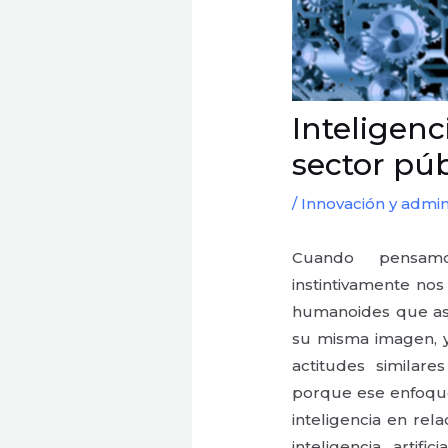
Inteligenci
sector púb
/
Innovación y admin
Cuando pensamos
instintivamente no
humanoides que as
su misma imagen, y
actitudes similar
porque ese enfoque 
inteligencia en rel
inteligencia artif