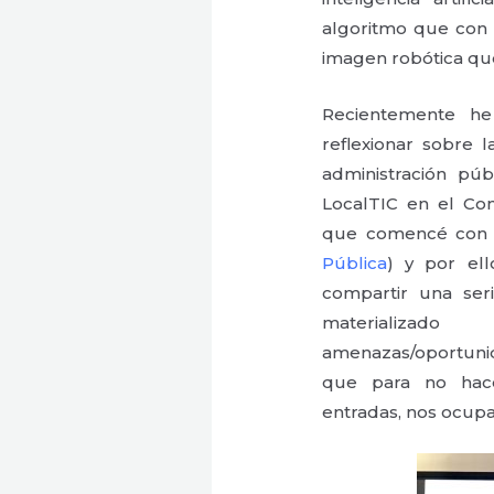
algoritmo que con 
imagen robótica que
Recientemente he
reflexionar sobre l
administración pú
LocalTIC en el Con
que comencé co
Pública
) y por el
compartir una ser
materializa
amenazas/oportuni
que para no hace
entradas, nos ocup