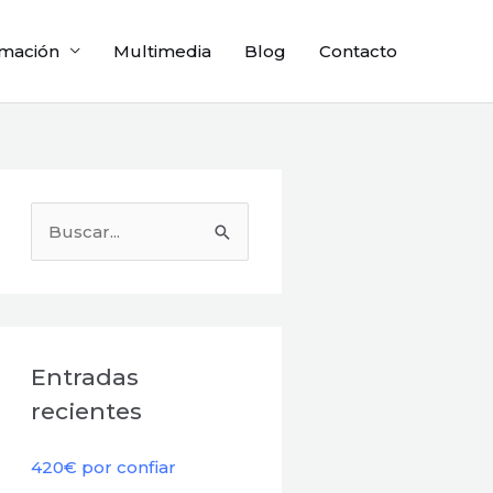
mación
Multimedia
Blog
Contacto
B
u
s
c
a
Entradas
r
recientes
p
o
420€ por confiar