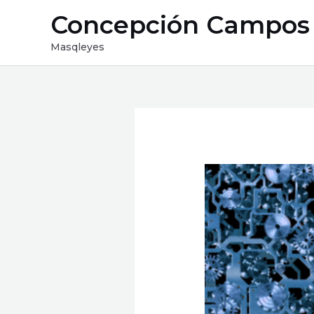
Ir
Concepción Campos
al
contenido
Masqleyes
Navegación
de
entradas