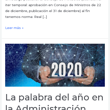
iter temporal: aprobación en Consejo de Ministros de 22
de diciembre, publicación el 31 de diciembre) al fin
tenemos norma: Real […]
Leer más »
La
palabra
del
año
en
la
Administración
Pública
(y
La palabra del año en
no
es
la Administración