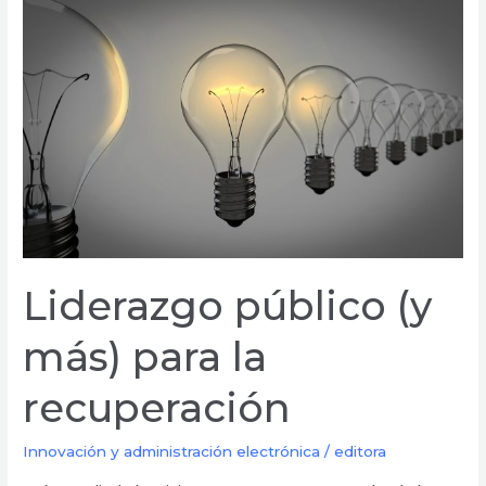
Liderazgo
público
(y
más)
para
la
recuperación
Liderazgo público (y
más) para la
recuperación
Innovación y administración electrónica
/
editora