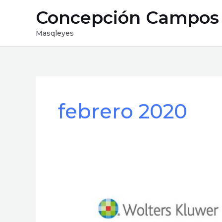
Ir
Concepción Campos
al
contenido
Masqleyes
febrero 2020
Compliance
360
en