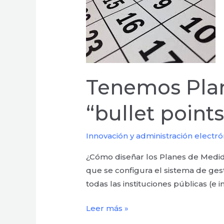
¿y
ahora
qué?
6
“bullet
Tenemos Plan
points”
imprescindibles
“bullet point
Innovación y administración electró
¿Cómo diseñar los Planes de Medida
que se configura el sistema de ges
todas las instituciones públicas (e
Leer más »