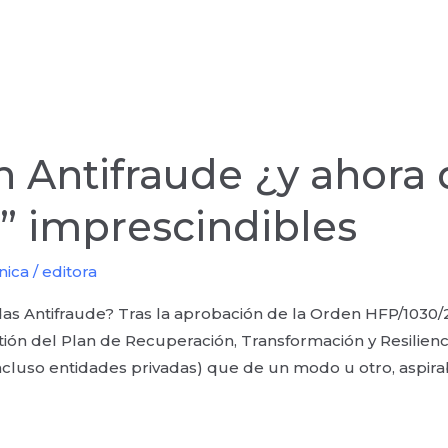
 Antifraude ¿y ahora 
s” imprescindibles
nica
/
editora
s Antifraude? Tras la aprobación de la Orden HFP/1030/2
tión del Plan de Recuperación, Transformación y Resilien
 incluso entidades privadas) que de un modo u otro, aspirab