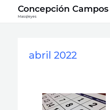
Ir
Concepción Campos
al
contenido
Masqleyes
abril 2022
Tenemos
Plan
Antifraude