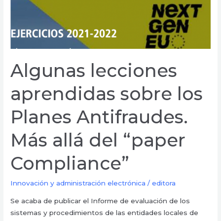
del
“paper
Compliance”
Algunas lecciones
aprendidas sobre los
Planes Antifraudes.
Más allá del “paper
Compliance”
Innovación y administración electrónica
/
editora
Se acaba de publicar el Informe de evaluación de los
sistemas y procedimientos de las entidades locales de