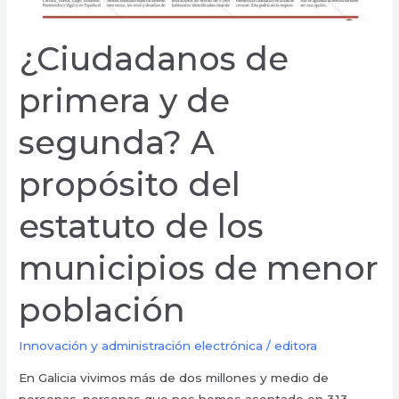
municipios
de
¿Ciudadanos de
menor
población
primera y de
segunda? A
propósito del
estatuto de los
municipios de menor
población
Innovación y administración electrónica
/
editora
En Galicia vivimos más de dos millones y medio de