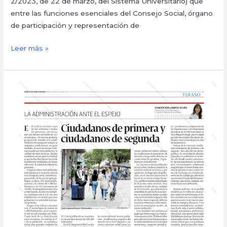
2/2023, de 22 de marzo, del Sistema Universitario) que
entre las funciones esenciales del Consejo Social, órgano
de participación y representación de
Leer más »
¿Ciudadanos
de
primera
y
de
segunda?
A
propósito
del
estatuto
de
los