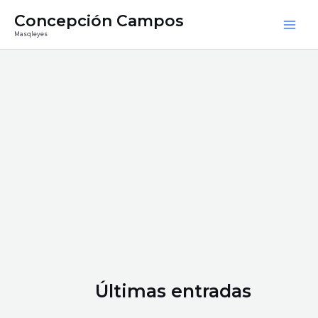
Ir
Mai
Concepción Campos
al
Masqleyes
Men
contenido
Últimas entradas