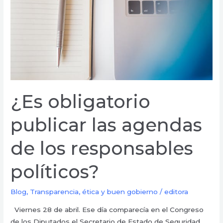
de
los
responsables
políticos?
¿Es obligatorio
publicar las agendas
de los responsables
políticos?
Blog
,
Transparencia, ética y buen gobierno
/
editora
Viernes 28 de abril. Ese día comparecía en el Congreso
de los Diputados el Secretario de Estado de Seguridad