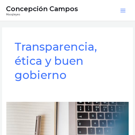
Ir
Mai
Concepción Campos
al
Masqleyes
Men
contenido
Transparencia,
ética y buen
gobierno
¿Es
obligatorio
publicar
las
agendas