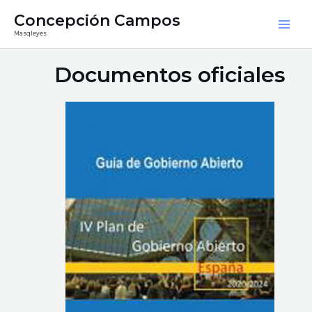
Ir
Mai
Concepción Campos
al
Masqleyes
Men
contenido
Documentos oficiales