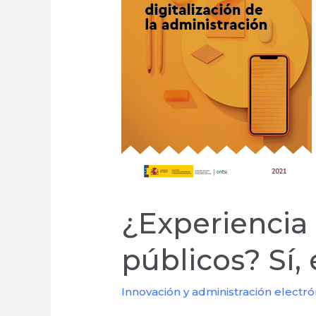
en
los
servicios
públicos?
Sí,
es
una
obligación
legal
¿Experiencia 
públicos? Sí,
Innovación y administración electró