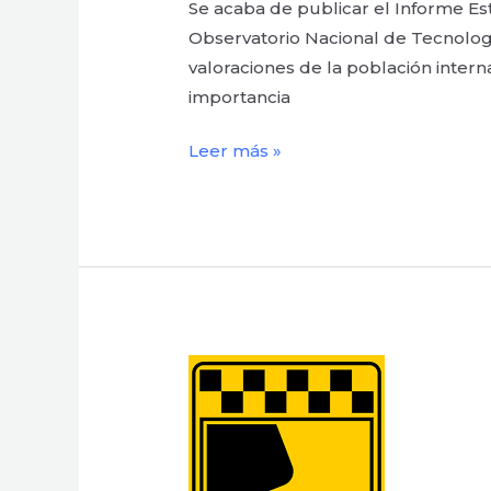
Se acaba de publicar el Informe Es
Observatorio Nacional de Tecnología
valoraciones de la población interna
importancia
Leer más »
Canales
de
denuncia
y
Planes