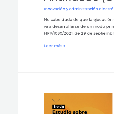
Innovación y administración electró
No cabe duda de que la ejecución d
va a desarrollarse de un modo princ
HFP/1030/2021, de 29 de septiembre
Leer más »
¿Experiencia
de
usuario