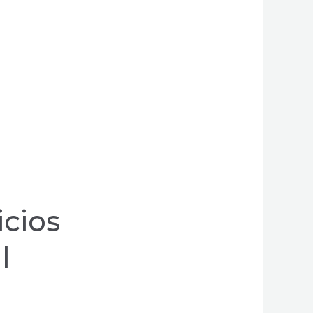
icios
l