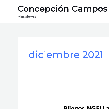
Ir
Concepción Campos
al
contenido
Masqleyes
diciembre 2021
Pliegos
NGEU
adaptados