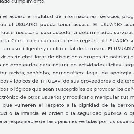
igado cumplimiento.
 acceso a multitud de informaciones, servicios, progr
que el USUARIO pueda tener acceso. El USUARIO asume
 fuese necesario para acceder a determinados servicios
lícita. Como consecuencia de este registro, al USUARIO 
 un uso diligente y confidencial de la misma. El USUA
vicios de chat, foros de discusión o grupos de noticias)
a no emplearlos para incurrir en actividades ilícitas, ile
r racista, xenófobo, pornográfico, ilegal, de apología
cos y lógicos de TITULAR, de sus proveedores o de tercer
ísicos o lógicos que sean susceptibles de provocar los da
lectrónico de otros usuarios y modificar o manipular sus 
que vulneren el respeto a la dignidad de la persona, 
tud o la infancia, el orden o la seguridad pública o q
rá responsable de las opiniones vertidas por los usuarios 