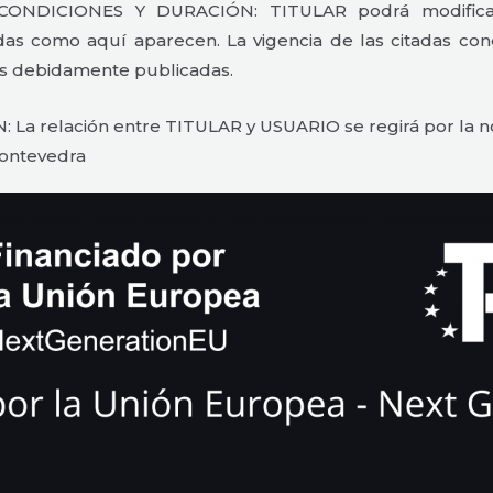
ONDICIONES Y DURACIÓN: TITULAR podrá modificar 
s como aquí aparecen. La vigencia de las citadas condi
as debidamente publicadas.
La relación entre TITULAR y USUARIO se regirá por la no
Pontevedra