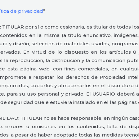
ítica de privacidad
“
ULAR por sí o como cesionaria, es titular de todos los 
ntenidos en la misma (a título enunciativo, imágenes, 
tura y diseño, selección de materiales usados, programa
servados. En virtud de lo dispuesto en los artículos 8
la reproducción, la distribución y la comunicación públi
de esta página web, con fines comerciales, en cualqui
mpromete a respetar los derechos de Propiedad Intelec
o imprimirlos, copiarlos y almacenarlos en el disco duro 
e, para su uso personal y privado. El USUARIO deberá ab
 de seguridad que e estuviera instalado en el las página
AD: TITULAR no se hace responsable, en ningún caso, d
o: errores u omisiones en los contenidos, falta de disp
idos, a pesar de haber adoptado todas las medidas tecnoló