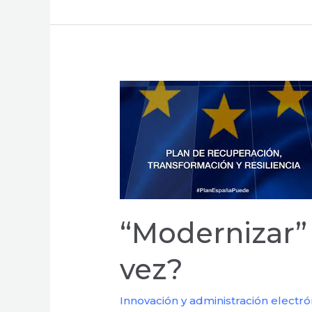
“Modernizar”
la
Administración
Pública
¿Otra
vez?
“Modernizar” 
vez?
Innovación y administración electró