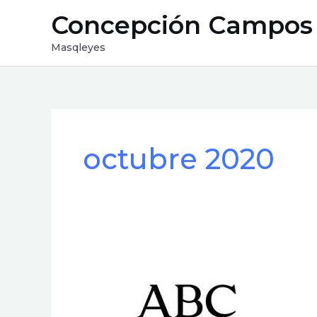
Ir
Concepción Campos
al
contenido
Masqleyes
octubre 2020
Administración
digital
y