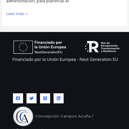
administración, para planificar el
Leer más »
Concepción Campos Acuña /