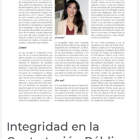
y
por
qué?
Integridad en la