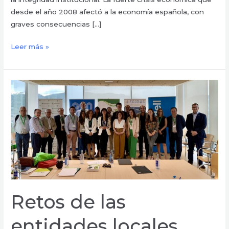
desde el año 2008 afectó a la economía española, con
graves consecuencias […]
Leer más »
Retos
de
las
entidades
locales
ante
la
transformación
digital
Retos de las
entidades locales