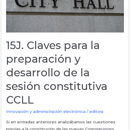
de
la
sesión
constitutiva
CCLL
15J. Claves para la
preparación y
desarrollo de la
sesión constitutiva
CCLL
Innovación y administración electrónica
/
editora
Si en entradas anteriores analizábamos las cuestiones
previas a la constitución de las nuevas Corporaciones