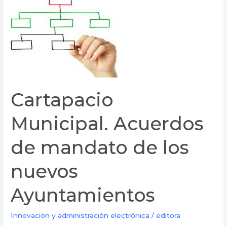
Cartapacio
Municipal.
Acuerdos
de
mandato
de
los
nuevos
Cartapacio
Ayuntamientos
Municipal. Acuerdos
de mandato de los
nuevos
Ayuntamientos
Innovación y administración electrónica
/
editora