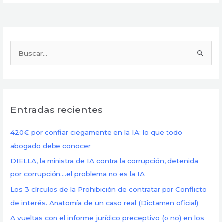
B
u
s
c
Entradas recientes
a
r
420€ por confiar ciegamente en la IA: lo que todo
p
abogado debe conocer
o
DIELLA, la ministra de IA contra la corrupción, detenida
r
por corrupción….el problema no es la IA
:
Los 3 círculos de la Prohibición de contratar por Conflicto
de interés. Anatomía de un caso real (Dictamen oficial)
A vueltas con el informe jurídico preceptivo (o no) en los