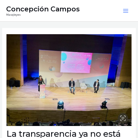
Ir
Mai
Concepción Campos
al
Masqleyes
Men
contenido
Navegación
de
entradas
La transparencia ya no está