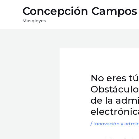
Ir
Concepción Campos
al
contenido
Masqleyes
Navegación
de
entradas
No eres tú,
Obstáculo
de la admi
electróni
/
Innovación y admin