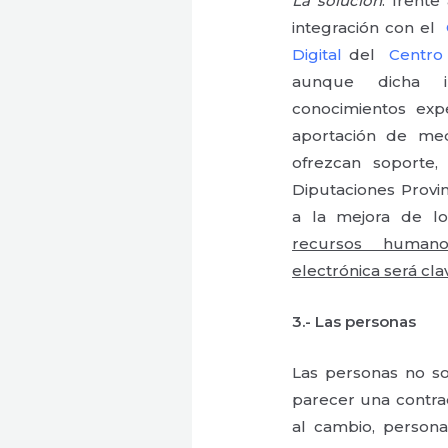
La solución
: frente
integración con el
Digital
del
Centro
aunque dicha i
conocimientos exp
aportación de med
ofrezcan soporte,
Diputaciones Provi
a la mejora de lo
recursos humano
electrónica será cla
3.-
Las personas
Las personas no s
parecer una contrad
al cambio, person