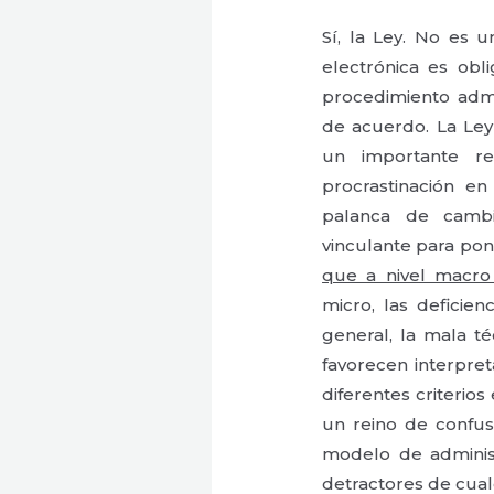
Sí, la Ley. No es u
electrónica es obl
procedimiento admin
de acuerdo. La Ley
un importante re
procrastinación e
palanca de cambi
vinculante para po
que a nivel macro
micro, las deficien
general, la mala téc
favorecen interpret
diferentes criterio
un reino de confusi
modelo de adminis
detractores de cual