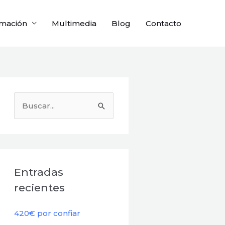
mación
Multimedia
Blog
Contacto
B
u
s
c
a
Entradas
r
recientes
p
o
420€ por confiar