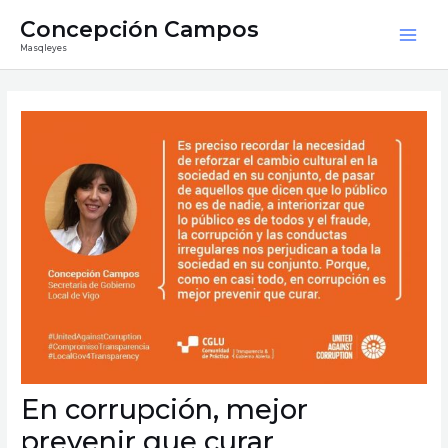
Ir
Mai
Concepción Campos
al
Masqleyes
Men
contenido
Navegación
de
entradas
En corrupción, mejor
prevenir que curar