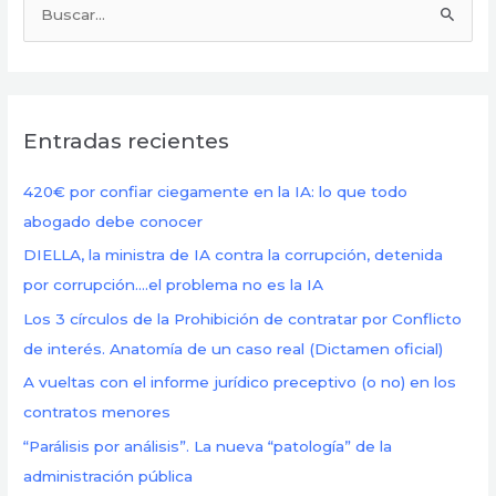
B
u
s
c
Entradas recientes
a
r
420€ por confiar ciegamente en la IA: lo que todo
p
abogado debe conocer
o
DIELLA, la ministra de IA contra la corrupción, detenida
r
por corrupción….el problema no es la IA
:
Los 3 círculos de la Prohibición de contratar por Conflicto
de interés. Anatomía de un caso real (Dictamen oficial)
A vueltas con el informe jurídico preceptivo (o no) en los
contratos menores
“Parálisis por análisis”. La nueva “patología” de la
administración pública