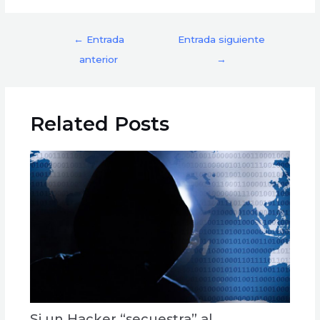
←
Entrada
Entrada siguiente
anterior
→
Related Posts
Si un Hacker “secuestra” al