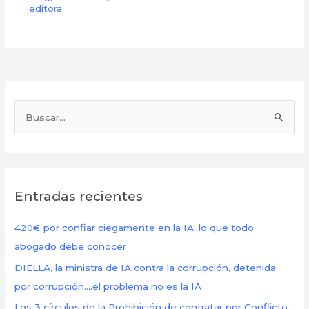
editora
B
u
s
c
Entradas recientes
a
r
420€ por confiar ciegamente en la IA: lo que todo
p
abogado debe conocer
o
DIELLA, la ministra de IA contra la corrupción, detenida
r
por corrupción….el problema no es la IA
:
Los 3 círculos de la Prohibición de contratar por Conflicto