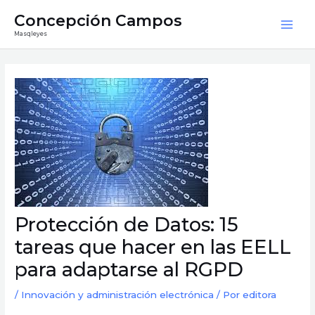
Ir
Mai
Concepción Campos
al
Masqleyes
Men
contenido
Navegación
de
entradas
Protección de Datos: 15
tareas que hacer en las EELL
para adaptarse al RGPD
/
Innovación y administración electrónica
/ Por
editora