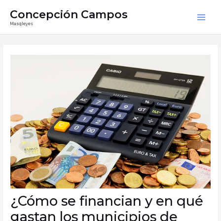
Ir
Mai
Concepción Campos
al
Masqleyes
Men
contenido
Navegación
de
entradas
¿Cómo se financian y en qué
gastan los municipios de