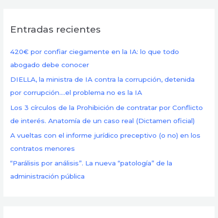
s
c
Entradas recientes
a
r
420€ por confiar ciegamente en la IA: lo que todo
p
abogado debe conocer
o
DIELLA, la ministra de IA contra la corrupción, detenida
r
por corrupción….el problema no es la IA
:
Los 3 círculos de la Prohibición de contratar por Conflicto
de interés. Anatomía de un caso real (Dictamen oficial)
A vueltas con el informe jurídico preceptivo (o no) en los
contratos menores
“Parálisis por análisis”. La nueva “patología” de la
administración pública