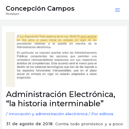
Ir
Mai
Concepción Campos
al
Masqleyes
Men
contenido
Navegación
de
entradas
Administración Electrónica,
“la historia interminable”
/
Innovación y administración electrónica
/ Por
editora
31 de agosto de 2018
. Contra todo pronóstico y a poco