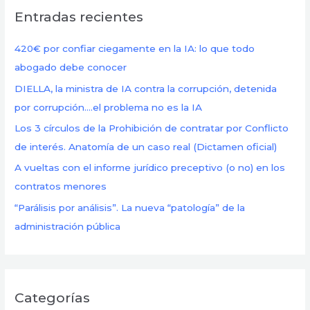
Entradas recientes
a
r
420€ por confiar ciegamente en la IA: lo que todo
p
abogado debe conocer
o
DIELLA, la ministra de IA contra la corrupción, detenida
r
por corrupción….el problema no es la IA
:
Los 3 círculos de la Prohibición de contratar por Conflicto
de interés. Anatomía de un caso real (Dictamen oficial)
A vueltas con el informe jurídico preceptivo (o no) en los
contratos menores
“Parálisis por análisis”. La nueva “patología” de la
administración pública
Categorías