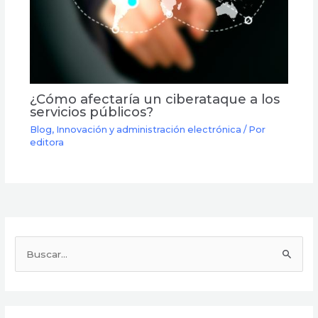
¿Cómo afectaría un ciberataque a los
servicios públicos?
Blog
,
Innovación y administración electrónica
/ Por
editora
B
u
s
c