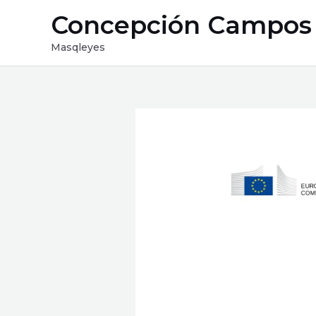
Ir
Concepción Campos
al
contenido
Masqleyes
Navegación
de
entradas