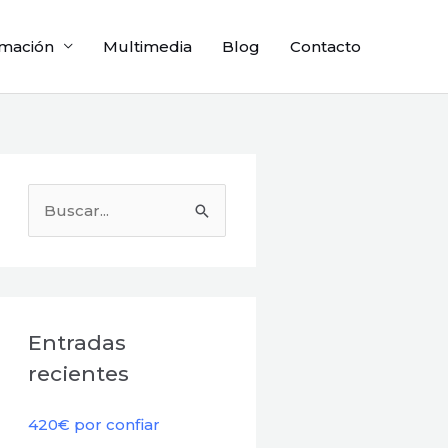
mación
Multimedia
Blog
Contacto
B
u
s
c
a
Entradas
r
recientes
p
o
420€ por confiar