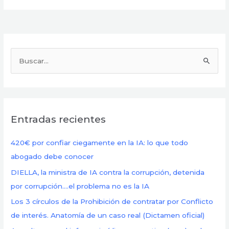
B
u
s
c
Entradas recientes
a
r
420€ por confiar ciegamente en la IA: lo que todo
p
abogado debe conocer
o
DIELLA, la ministra de IA contra la corrupción, detenida
r
por corrupción….el problema no es la IA
:
Los 3 círculos de la Prohibición de contratar por Conflicto
de interés. Anatomía de un caso real (Dictamen oficial)