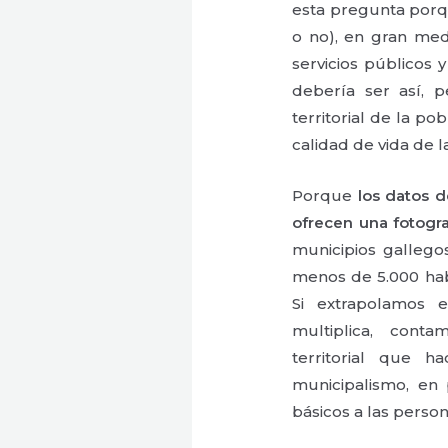
esta pregunta porq
o no), en gran med
servicios públicos y
debería ser así, p
territorial de la po
calidad de vida de l
Porque
los datos de
ofrecen una fotogr
municipios gallegos
menos de 5.000 hab
Si extrapolamos e
multiplica, cont
territorial que h
municipalismo, en p
básicos a las person