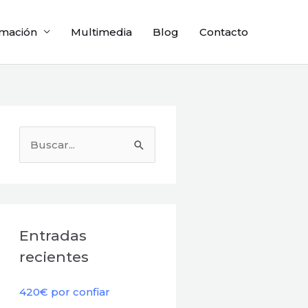
mación
Multimedia
Blog
Contacto
B
u
s
c
a
Entradas
r
recientes
p
o
420€ por confiar