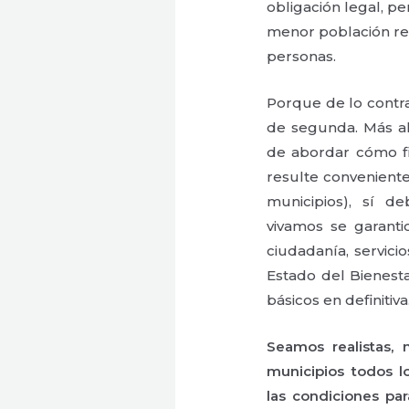
obligación legal, p
menor población resu
personas.
Porque de lo contr
de segunda. Más al
de abordar cómo fij
resulte conveniente
municipios), sí 
vivamos se garanti
ciudadanía, servic
Estado del Bienestar
básicos en definitiva
Seamos realistas, 
municipios todos l
las condiciones pa