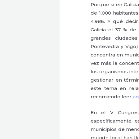
Porque si en Galic
de 1.000 habitantes
4.986. Y qué decir 
Galicia el 37 % de 
grandes ciudades
Pontevedra y Vigo)
concentra en munic
vez más la concent
los organismos int
gestionar en términ
este tema en rel
recomiendo leer
aq
En el V Congr
específicamente e
municipios de meno
mundo local han ll