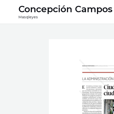
Ir
Concepción Campos
al
contenido
Masqleyes
Navegación
de
entradas