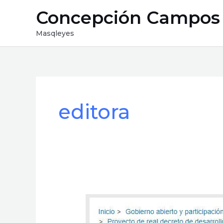
Ir
Concepción Campos
al
contenido
Masqleyes
Paginación
de
editora
entradas
Proyecto
de