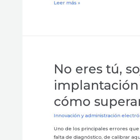
Leer más »
No eres tú, so
No
eres
implantación 
tú,
soy
cómo superar
yo.
5
Obstáculos
Innovación y administración electró
en
Uno de los principales errores que
la
falta de diagnóstico, de calibrar 