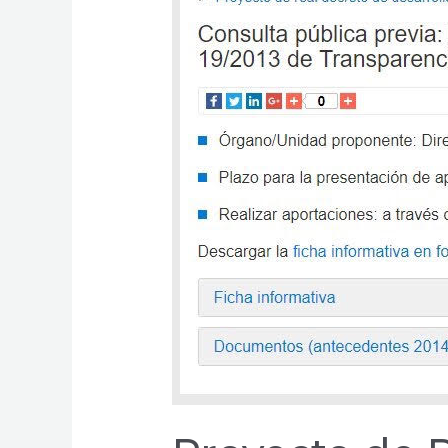
Reglamento
de
la
Ley
de
Transparencia.
#Participa
en
la
Consulta
pública