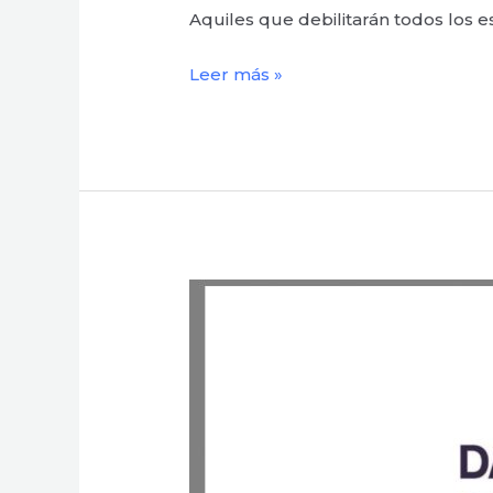
implantación
Aquiles que debilitarán todos los 
de
la
Leer más »
administración
electrónica
y
cómo
superarlos
#Datos
abiertos.
Guía
estratégica
y
conjunto
de