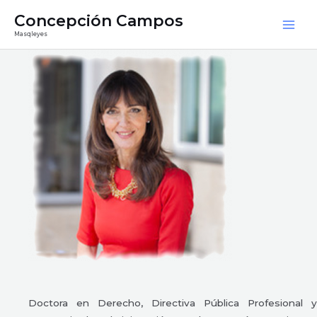
Ir
Mai
Concepción Campos
al
Masqleyes
Men
contenido
Doctora en Derecho, Directiva Pública Profesional y