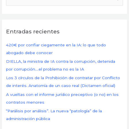
u
s
c
Entradas recientes
a
r
420€ por confiar ciegamente en la IA: lo que todo
p
abogado debe conocer
o
DIELLA, la ministra de IA contra la corrupción, detenida
r
por corrupción….el problema no es la IA
:
Los 3 círculos de la Prohibición de contratar por Conflicto
de interés. Anatomía de un caso real (Dictamen oficial)
A vueltas con el informe jurídico preceptivo (o no) en los
contratos menores
“Parálisis por análisis”. La nueva “patología” de la
administración pública