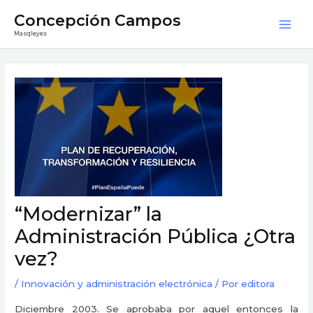
Ir
Mai
Concepción Campos
al
Masqleyes
Men
contenido
Navegación
de
entradas
“Modernizar” la
Administración Pública ¿Otra
vez?
/
Innovación y administración electrónica
/ Por
editora
Diciembre 2003. Se aprobaba por aquel entonces la