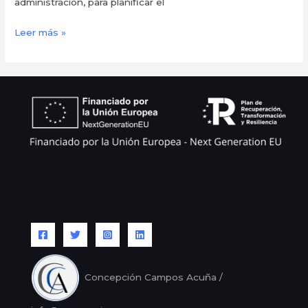
administración, para planificar el
Leer más »
Concepción Campos Acuña /