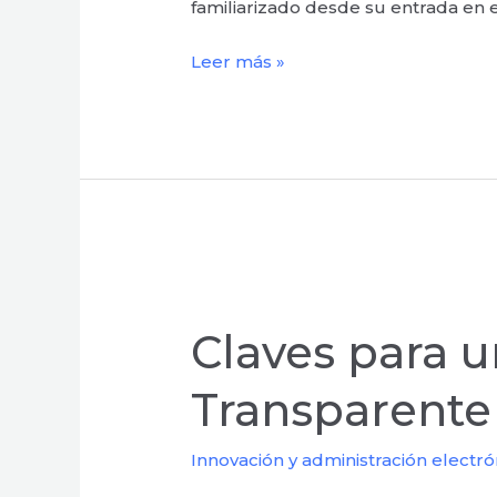
familiarizado desde su entrada en 
Leer más »
Claves
para
Claves para u
una
Contratación
Transparente 
Electrónica
y
Innovación y administración electró
Transparente
en