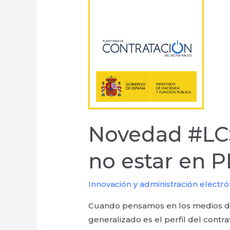
Novedad
#LCSP.
Nulidad
de
pleno
derecho
por
no
estar
en
Novedad #LCS
PLACSP
¿estamos
no estar en 
preparados?
Innovación y administración electró
Cuando pensamos en los medios de 
generalizado es el perfil del contr