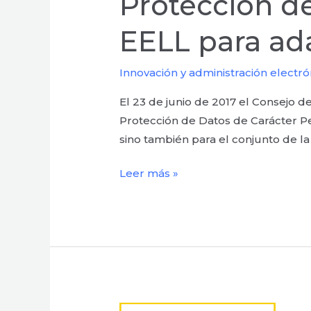
Protección de
15
EELL para ad
tareas
que
Innovación y administración electró
hacer
en
El 23 de junio de 2017 el Consejo de
las
Protección de Datos de Carácter Pe
EELL
sino también para el conjunto de l
para
adaptarse
Leer más »
al
RGPD