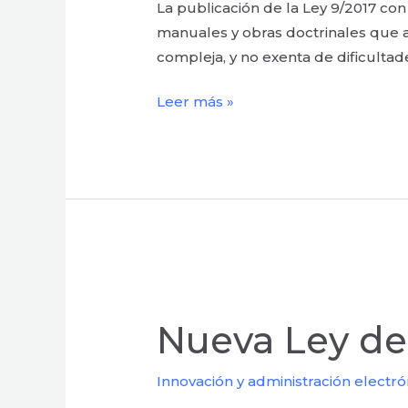
La publicación de la Ley 9/2017 co
la
manuales y obras doctrinales que a
Ley
compleja, y no exenta de dificultad
9/2017
Leer más »
Nueva
Ley
Nueva Ley de 
de
Contratos
Innovación y administración electró
¿el
fin