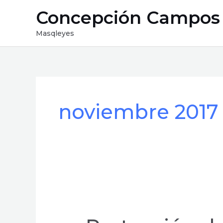
Ir
Concepción Campos
al
contenido
Masqleyes
noviembre 2017
Protección
de
Datos: