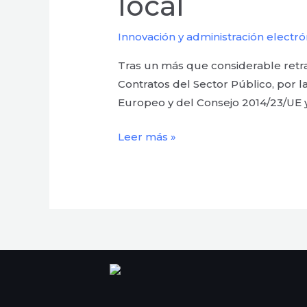
local
en
el
Innovación y administración electró
ámbito
local
Tras un más que considerable retra
Contratos del Sector Público, por 
Europeo y del Consejo 2014/23/UE 
Leer más »