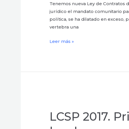
Tenemos nueva Ley de Contratos de
de
jurídico el mandato comunitario par
la
política, se ha dilatado en exceso,
corrupción?
vertebra una
Leer más »
LCSP
2017.
LCSP 2017. Pr
Principales
novedades