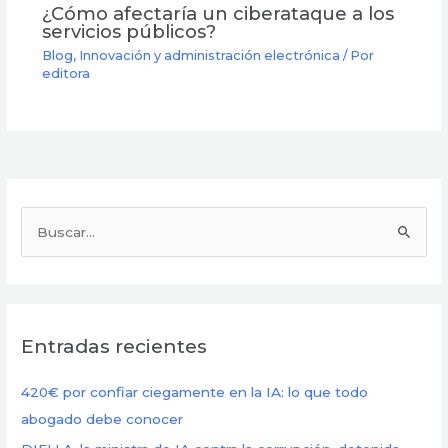
¿Cómo afectaría un ciberataque a los
servicios públicos?
Blog
,
Innovación y administración electrónica
/ Por
editora
B
u
s
c
Entradas recientes
a
r
420€ por confiar ciegamente en la IA: lo que todo
p
abogado debe conocer
o