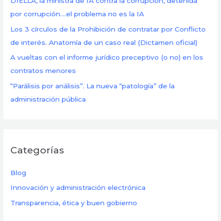
DIELLA, la ministra de IA contra la corrupción, detenida
r
por corrupción….el problema no es la IA
:
Los 3 círculos de la Prohibición de contratar por Conflicto
de interés. Anatomía de un caso real (Dictamen oficial)
A vueltas con el informe jurídico preceptivo (o no) en los
contratos menores
“Parálisis por análisis”. La nueva “patología” de la
administración pública
Categorías
Blog
Innovación y administración electrónica
Transparencia, ética y buen gobierno