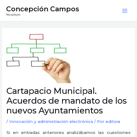
Ir
Mai
Concepción Campos
al
Masqleyes
Men
contenido
Navegación
de
entradas
Cartapacio Municipal.
Acuerdos de mandato de los
nuevos Ayuntamientos
/
Innovación y administración electrónica
/ Por
editora
Si en entradas anteriores analizábamos las cuestiones