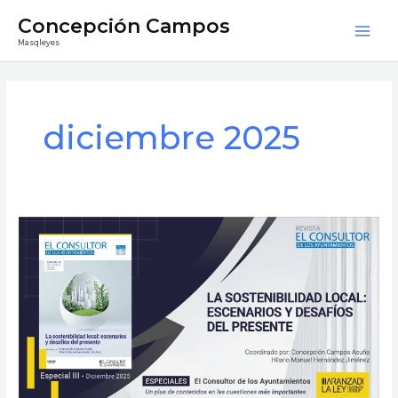
Ir
Mai
Concepción Campos
al
Masqleyes
Men
contenido
diciembre 2025
Sostenibilidad
con
sello
local:
transformar
desde
el
territorio