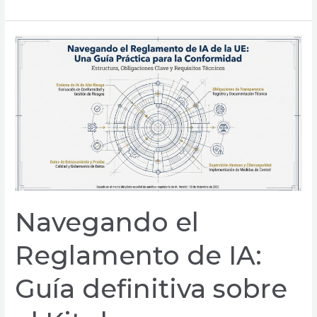
Navegando
el
Reglamento
de
IA:
Guía
definitiva
sobre
el
Kit
Navegando el
de
herramientas
Reglamento de IA:
del
Sandbox
Guía definitiva sobre
español