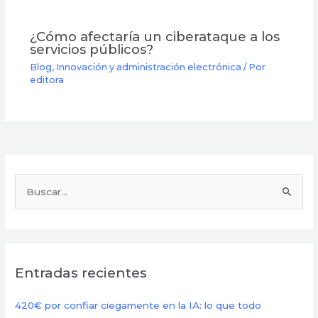
¿Cómo afectaría un ciberataque a los
servicios públicos?
Blog
,
Innovación y administración electrónica
/ Por
editora
B
u
s
c
Entradas recientes
a
r
420€ por confiar ciegamente en la IA: lo que todo
p