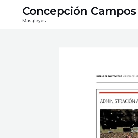
Ir
Concepción Campos
al
contenido
Masqleyes
Navegación
de
entradas