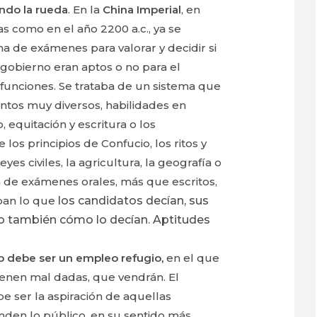
ndo la rueda
. En la
China Imperial
, en
s como en el año 2200 a.c., ya se
 de exámenes para valorar y decidir si
 gobierno eran aptos o no para el
unciones. Se trataba de un sistema que
ntos muy diversos, habilidades en
, equitación y escritura o los
los principios de Confucio, los ritos y
eyes civiles, la agricultura, la geografía o
ba de exámenes orales, más que escritos,
ban lo que
los candidatos decían, sus
o también cómo lo decían. Aptitudes
o debe ser un empleo refugio,
en el que
ienen mal dadas, que vendrán. El
 ser la aspiración de aquellas
den lo público, en su sentido más