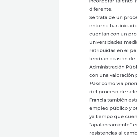
incorporar talento,
diferente.
Se trata de un proc
entorno han iniciad
cuentan con un prog
universidades media
retribuidas en el pe
tendrán ocasión de 
Administración Públ
con una valoración p
Pass
como vía priorit
del proceso de sele
Francia
también está
empleo público y o
ya tiempo que cuent
“apalancamiento” en
resistencias al camb