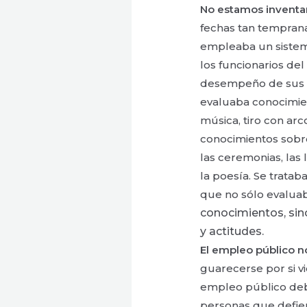
No estamos inventa
fechas tan temprana
empleaba un sistema
los funcionarios del
desempeño de sus f
evaluaba conocimie
música, tiro con arco
conocimientos sobre 
las ceremonias, las l
la poesía. Se trata
que no sólo evalua
conocimientos, sin
y
actitudes.
El empleo público n
guarecerse por si v
empleo público debe
personas que defien