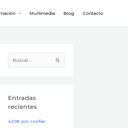
mación
Multimedia
Blog
Contacto
B
u
s
c
a
Entradas
r
recientes
p
o
420€ por confiar