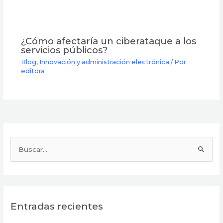
¿Cómo afectaría un ciberataque a los
servicios públicos?
Blog
,
Innovación y administración electrónica
/ Por
editora
B
u
s
c
Entradas recientes
a
r