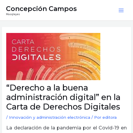
Ir
Mai
Concepción Campos
al
Masqleyes
Men
contenido
Navegación
de
entradas
“Derecho a la buena
administración digital” en la
Carta de Derechos Digitales
/
Innovación y administración electrónica
/ Por
editora
La declaración de la pandemia por el Covid-19 en