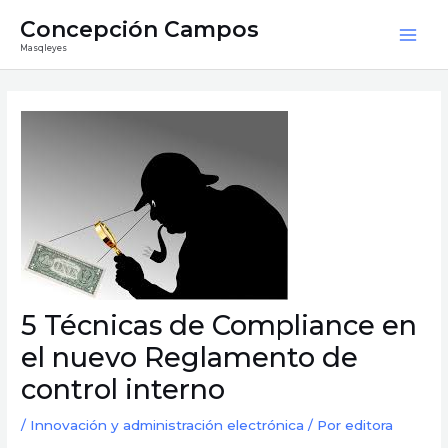
Ir
Mai
Concepción Campos
al
Masqleyes
Men
contenido
Navegación
de
entradas
5 Técnicas de Compliance en
el nuevo Reglamento de
control interno
/
Innovación y administración electrónica
/ Por
editora