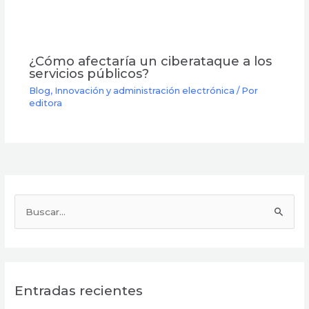
¿Cómo afectaría un ciberataque a los
servicios públicos?
Blog
,
Innovación y administración electrónica
/ Por
editora
B
u
s
c
Entradas recientes
a
r