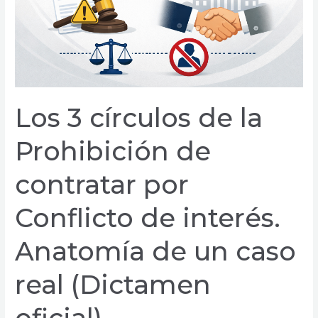
de
contratar
por
Conflicto
de
interés.
Anatomía
Los 3 círculos de la
de
un
Prohibición de
caso
contratar por
real
(Dictamen
Conflicto de interés.
oficial)
Anatomía de un caso
real (Dictamen