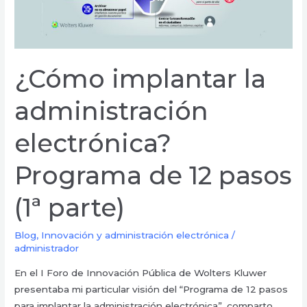
pasos
(1ª
parte)
¿Cómo implantar la
administración
electrónica?
Programa de 12 pasos
(1ª parte)
Blog
,
Innovación y administración electrónica
/
administrador
En el I Foro de Innovación Pública de Wolters Kluwer
presentaba mi particular visión del “Programa de 12 pasos
para implantar la administración electrónica”, comparto,