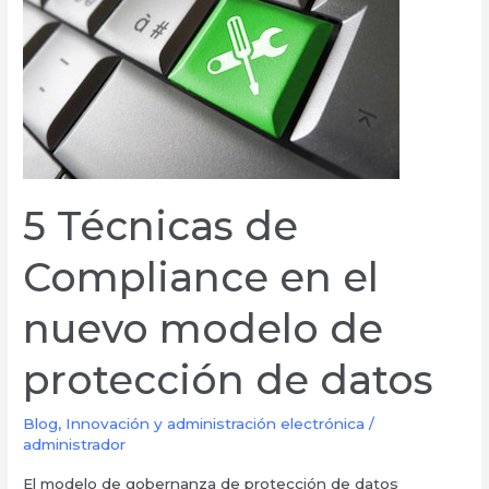
en
el
nuevo
modelo
de
protección
de
datos
5 Técnicas de
Compliance en el
nuevo modelo de
protección de datos
Blog
,
Innovación y administración electrónica
/
administrador
El modelo de gobernanza de protección de datos