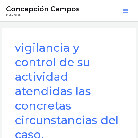
Ir
Mai
Concepción Campos
al
Masqleyes
Men
contenido
vigilancia y
control de su
actividad
atendidas las
concretas
circunstancias del
caso.