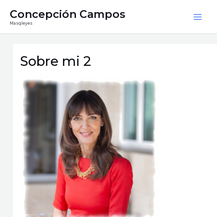
Ir
Mai
Concepción Campos
al
Masqleyes
Men
contenido
Sobre mi 2